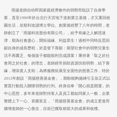
雨揚老師自幼即因家庭經濟條件的弱勢而耽誤了自身學
業，直至1990年於台北行天宮地下道創業立基後，才又重回校
園生活，並順利攻讀博士學位。創業後經歷了八年的時間，老
師創立了「雨揚科技股份有限公司」，給予有緣之人解惑迷
津，期為社會盡心，開拓福緣、利益眾生！過程中同時反思回
顧自身的成長歷程，於是發下善願：期望社會中的弱勢兒童生
活不再匱乏、每個孩子都能順利完成課業！秉持著「取之於社
會用之於社會」的理念，老師經常捐助資源扶助弱勢，結下善
緣，增添貴人支助；為將服務拓展至全面性的慈善工作，特於
2012年創設「雨揚慈善基金會」，期盼能夠拋磚引玉並正式以
實質行動投入關懷弱勢的行列。終身信奉「開心就是開運」的
中心思想，多年來老師對待客人及員工都如同家人一般，企業
整體上下一心、喜樂富足，「雨揚慈善基金會」的成立更進而
擴增老師的一心善念，目前已獲取相當大的成果和收穫。