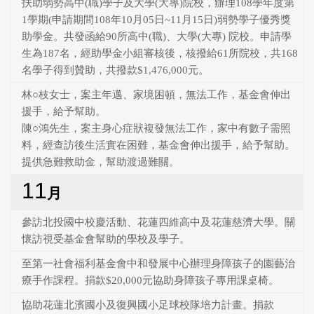
扶助弱勢高中(職)學子及大學(大專)院校，辦理108學年度第
1學期(申請期間108年10月05日~11月15日)弱勢學子優秀獎
助學金。共發函給90所高中(職)、大學(大專) 院校。申請學
生為187名，經助學金小組審核後，核撥給61所院校，共168
名學子得到贊助，共撥款$1,476,000元。
林○枝女士，案主年邁、家境困頓，無法工作，基金會伸出
援手，給予幫助。
陳○鴻先生，案主身心症狀複發無法工作，家中有數子需照
料，經查訪後生活實在困難，基金會伸出援手，給予幫助。
提供急難救助金，幫助渡過難關。
11
月
參訪北投國中校慶活動、花蓮四維高中及花蓮慈濟大學。關
懷訪視受基金會幫助的學校及學子。
至第一社會福利基金會中和發展中心辦理身障孩子的園藝治
療手作課程。捐款$20,000元協助身障孩子專用課桌椅。
協助花蓮北濱國小及復興國小足球校隊培力計畫。捐款