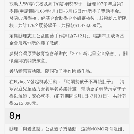
扶助大學(專)院校及高中(職)弱勢學子，辦理107學年度第2
學期(申請期間108年4月1日~5月15日)弱勢學子獎助學金。
發函87所學校，經基金會助學金小組審核後，核撥給75所院
校，共計176名弱勢學子，共撥款$1,478,000元。
定期辦理志工公益園藝手作課程(7-12月)。培訓志工成為基
金會服務弱勢的種子教師。
參與台灣原聲教育協會舉辦的「2019 新北星空音樂會」。關
懷偏鄉的弱勢孩童。
參訪體惠育幼院。陪同孩子手作園藝作品。
在Flying V發起群募活動：「助弱勢孩子不再餓肚子」－清
寒家庭兒童活力營養早餐募集計畫，幫助更多弱勢清寒學子
得以溫飽，安心就學。(群募期間:6月1日~7月31日)。共計募
得$215,890元。
8
月
辦理「與愛童樂」公益親子秀活動，邀請MOMO哥哥姐姐、