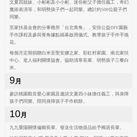
文夏四姐妹、小彬彬及小小彬、迷你彬父子擔任義工，奇幻
魔術表演等，和弱勢孩子們一起同樂。總計約500位親子們
同樂。
至家扶基金會的分事務所「台北青角」，安排公益DIY園藝
手作課程及參與青角據點揭幕啟用儀式。教導孩子手作手挽
花。
每個月定期捐贈白米至聖安娜之家、彩虹村家園、南北家扶
中心、老人福利關懷協會。協助清寒長輩、弱勢孩子三餐白
米。
9
月
參訪桃園觀音愛心家園及邀請文夏四小妹擔任義工，與身障
孩子們同樂。陪同身障孩子手作糕餅。
10
月
九九重陽關懷偏鄉長輩。發送生活物資品給予獨居長輩。