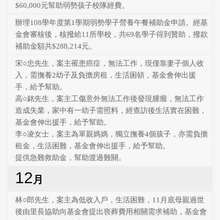
$60,000元幫助弱勢孩子校隊經費。
辦理108學年度第1學期弱勢學子營養午餐補助金申請。經基
金會審核後，核撥給11所學校，共69名學子得到贊助，撥款
補助金額共$288,214元。
宋○忠先生，案主罹患癌症，無法工作，現僅靠妻子個人收
入，需撫養2幼子及負擔房租，生活困頓，基金會伸出援
手，給予幫助。
高○銘先生，案主工傷意外無法工作後發現腫瘤，無法工作
造成失業，家中有一幼子需照料，經查訪後生活實在困難，
基金會伸出援手，給予幫助。
李○凌女士，案主為單親媽媽，獨立撫養4個孩子，亦需負擔
租金，生活困難，基金會伸出援手，給予幫助。
提供急難救助金，幫助渡過難關。
12
月
林○郎先生，案主為低收入戶，生活困難，11月底母親過世
後由里長協助向基金會提出喪葬費用相關需求補助，基金會