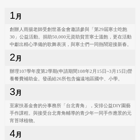
1
月
創辦人雨揚老師受創世基金會邀請參與「第29屆寒士吃飽
30」公益活動。捐助50,000元資助貧苦寒士溫飽，更在活動
中獻出精心準備的歌舞表演，與寒士們一同熱鬧迎接新春。
2
月
辦理107學年度第2學期(申請期間108年2月15日~3月15日)營
養餐費補助金。發函給26所包含偏遠地區國中、小學。
3
月
至家扶基金會的分事務所「台北青角」，安排公益DIY園藝
手作課程。與接受台北青角輔導的青少年一同手作應景的元
宵苔球植物。
4
月