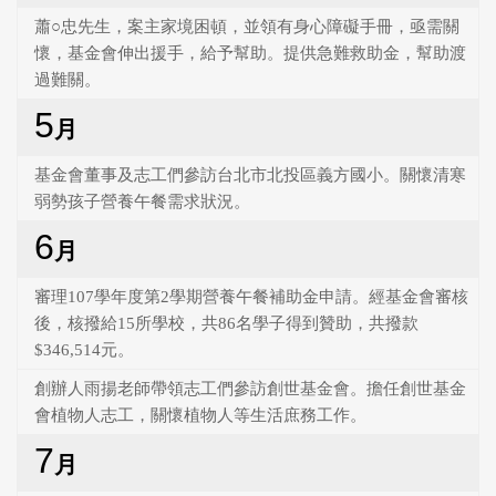
蕭○忠先生，案主家境困頓，並領有身心障礙手冊，亟需關
懷，基金會伸出援手，給予幫助。提供急難救助金，幫助渡
過難關。
5
月
基金會董事及志工們參訪台北市北投區義方國小。關懷清寒
弱勢孩子營養午餐需求狀況。
6
月
審理107學年度第2學期營養午餐補助金申請。經基金會審核
後，核撥給15所學校，共86名學子得到贊助，共撥款
$346,514元。
創辦人雨揚老師帶領志工們參訪創世基金會。擔任創世基金
會植物人志工，關懷植物人等生活庶務工作。
7
月