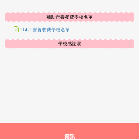
補助營養餐費學校名單
114-1 營養餐費學校名單
學校感謝狀
資訊