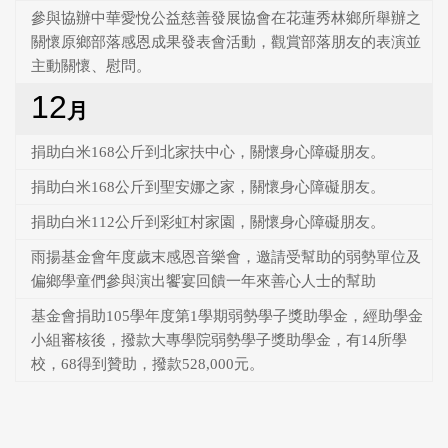
參與協辦中華愛悅公益慈善發展協會在花蓮秀林鄉所舉辦之
關懷原鄉部落感恩成果發表會活動，觀賞部落朋友的表演並
主動關懷、慰問。
12
月
捐助白米168公斤到北家扶中心，關懷身心障礙朋友。
捐助白米168公斤到聖安娜之家，關懷身心障礙朋友。
捐助白米112公斤到彩虹村家園，關懷身心障礙朋友。
雨揚基金會年度歲末感恩音樂會，邀請受幫助的弱勢單位及
偏鄉學童們參與演出饗宴回饋一年來善心人士的幫助
基金會捐助105學年度第1學期弱勢學子獎助學金，經助學金
小組審核後，撥款大專學院弱勢學子獎助學金，有14所學
校，68得到贊助，撥款528,000元。