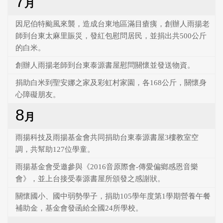
7
月
因尼伯特颱風來襲，造成台東地區滿目瘡痍，創辦人雨揚老
師到台東太麻里賑災，發紅包慰問居民，並捐出共500公斤
的白米。
創辦人雨揚老師到台東泰源書屋慰問關懷並發送物資。
捐助白米到聖安娜之家及彩虹村家園，各168公斤，關懷身
心障礙朋友。
8
月
雨揚科技及雨揚基金會共同捐助台東泰源書屋3樓教室空
調，共幫助127位學童。
雨揚基金會受邀參與《2016音原際會-傳愛偏鄉感恩音樂
會》，並上台接受泰源書屋所頒發之感謝狀。
關懷國小、國中弱勢學子，捐助105學年度第1學期營養午餐
補助金，基金會發函給全國24所學校。