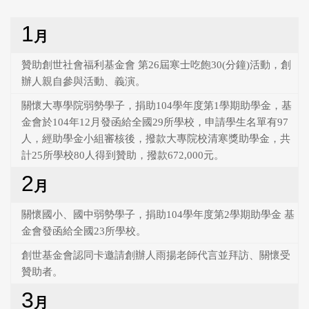
1
月
贊助創世社會福利基金會 第26屆寒士吃飽30(分鐘)活動，創
辦人親自參與活動、義演。
關懷大專學院弱勢學子，捐助104學年度第1學期助學金，基
金會於104年12月發函給全國29所學校，申請學生名單有97
人，經助學金小組審核後，撥款大專院校清寒獎助學金，共
計25所學校80人得到贊助，撥款672,000元。
2
月
關懷國小、國中弱勢學子，捐助104學年度第2學期助學金 基
金會發函給全國23所學校。
創世基金會認同卡邀請創辦人雨揚老師代言並拜訪、關懷受
贊助者。
3
月