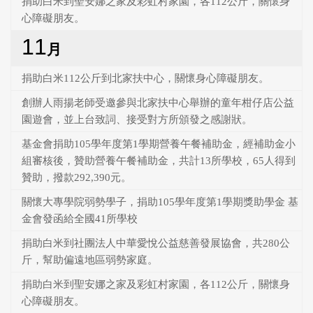
捐助白米到聖安娜之家及彩虹村家園，各112公斤，關懷身
心障礙朋友。
11
月
捐助白米112公斤到北家扶中心，關懷身心障礙朋友。
創辦人雨揚老師受邀參與北家扶中心舉辦的童年柑仔店公益
園遊會，並上台致詞、接受對方所頒發之感謝狀。
基金會捐助105學年度第1學期營養午餐補助金，經補助金小
組審核後，贊助營養午餐補助金，共計13所學校，65人得到
贊助，撥款292,390元。
關懷大專學院弱勢學子，捐助105學年度第1學期獎助學金 基
金會發函給全國41所學校
捐助白米到社團法人中華愛悅公益慈善發展協會，共280公
斤，幫助偏遠地區弱勢家庭。
捐助白米到聖安娜之家及彩虹村家園，各112公斤，關懷身
心障礙朋友。