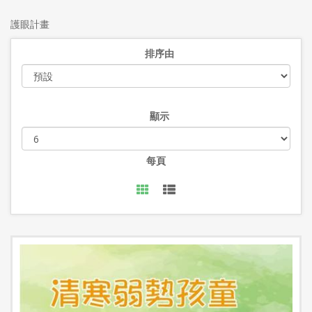
護眼計畫
排序由
顯示
每頁