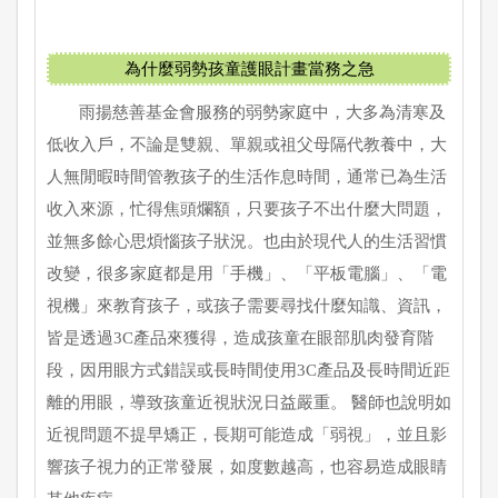
為什麼弱勢孩童護眼計畫當務之急
雨揚慈善基金會服務的弱勢家庭中，大多為清寒及
低收入戶，不論是雙親、單親或祖父母隔代教養中，大
人無閒暇時間管教孩子的生活作息時間，通常已為生活
收入來源，忙得焦頭爛額，只要孩子不出什麼大問題，
並無多餘心思煩惱孩子狀況。也由於現代人的生活習慣
改變，很多家庭都是用「手機」、「平板電腦」、「電
視機」來教育孩子，或孩子需要尋找什麼知識、資訊，
皆是透過3C產品來獲得，造成孩童在眼部肌肉發育階
段，因用眼方式錯誤或長時間使用3C產品及長時間近距
離的用眼，導致孩童近視狀況日益嚴重。 醫師也說明如
近視問題不提早矯正，長期可能造成「弱視」，並且影
響孩子視力的正常發展，如度數越高，也容易造成眼睛