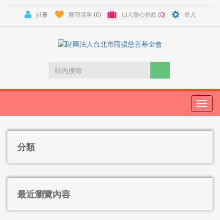
註冊
願望清單
(0)
加入愛心捐款
(0)
登入
Toggl
navig
分類
最近瀏覽內容