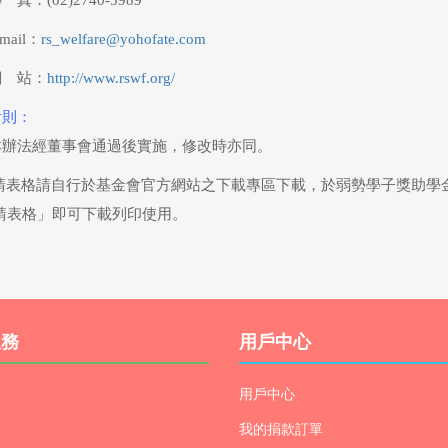
 真：(02)2740-5989
-mail：
rs_welfare@yohofate.com
網 站：
http://www.rswf.org/
附則：
本辦法經董事會通過後實施，修改時亦同。
請表格請自行於基金會官方網站之下載專區下載，於弱勢學子獎助學金，
請表格」即可下載列印使用。
服務
用戶中心
用戶中心
我的捐款訂單