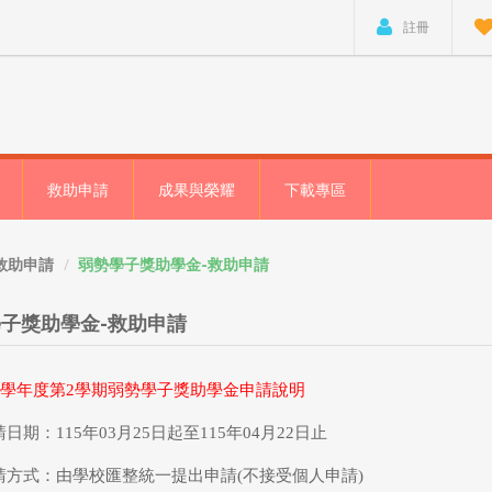
註冊
救助申請
成果與榮耀
下載專區
救助申請
弱勢學子獎助學金-救助申請
子獎助學金-救助申請
14學年度第2學期弱勢學子獎助學金申請說明
請日期：
115
年
03
月
25
日起至
115
年
04
月
22
日止
請方式：由學校匯整統一提出申請(不接受個人申請)