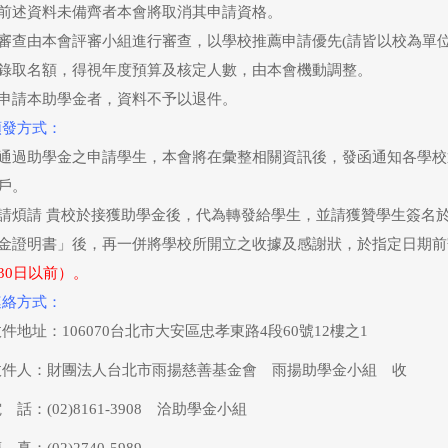
前述資料未備齊者本會將取消其申請資格。
審查由本會評審小組進行審查，以學校推薦申請優先(請皆以校為單位
錄取名額，得視年度預算及核定人數，由本會機動調整。
申請本助學金者，資料不予以退件。
頒發方式：
通過助學金之申請學生，本會將在彙整相關資訊後，發函通知各學校
戶。
請煩請 貴校於接獲助學金後，代為轉發給學生，並請獲贊學生簽名
金證明書」後，再一併將學校所開立之收據及感謝狀，於指定日期前
30日以前）。
連絡方式：
件地址：106070台北市大安區忠孝東路4段60號12樓之1
收件人：財團法人台北市雨揚慈善基金會 雨揚助學金小組 收
 話：(02)8161-3908 洽助學金小組