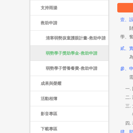
支持雨揚
壹、
救助申請
學、
清寒弱勢孩童護眼計畫-救助申請
貳、
弱勢學子獎助學金-救助申請
弱勢學子營養餐費-救助申請
參、
成果與榮耀
活動相簿
影音專區
下載專區
肆、