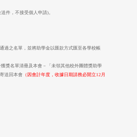
送件，不接受個人申請)。
通過之名單，並將助學金以匯款方式匯至各學校帳
於獲獎名單清冊及本會－「未領其他校外團體獎助學
寄送回本會
（因會計年度，收據日期請務必開立12月