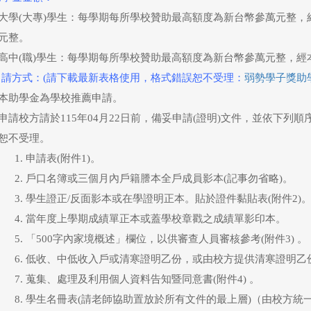
大學(大專)學生：每學期每所學校贊助最高額度為新台幣參萬元整
元整。
高中(職)學生：每學期每所學校贊助最高額度為新台幣參萬元整，
申請方式：(請下載最新表格使用，格式錯誤恕不受理：
弱勢學子獎助
本助學金為學校推薦申請。
申請校方請於
115
年
04
月
22
日前，備妥申請(證明)文件，並依下列
恕不受理。
申請表(附件1)。
戶口名簿或三個月內戶籍謄本全戶成員影本(記事勿省略)。
學生證正/反面影本或在學證明正本。貼於證件黏貼表(附件2)
當年度上學期成績單正本或蓋學校章戳之成績單影印本。
「500字內家境概述」欄位，以供審查人員審核參考(附件3) 。
低收、中低收入戶或清寒證明乙份，或由校方提供清寒證明乙
蒐集、處理及利用個人資料告知暨同意書(附件4) 。
學生名冊表(請老師協助置放於所有文件的最上層)（由校方統一