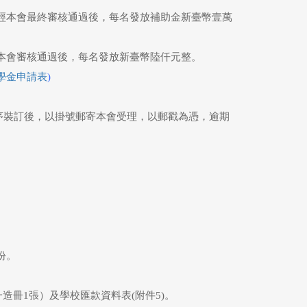
，經本會最終審核通過後，每名發放補助金新臺幣壹萬
經本會審核通過後，每名發放新臺幣陸仟元整。
學金申請表
)
順序裝訂後，以掛號郵寄本會受理，以郵戳為憑，逾期
。
份。
造冊1張）及學校匯款資料表(附件5)。