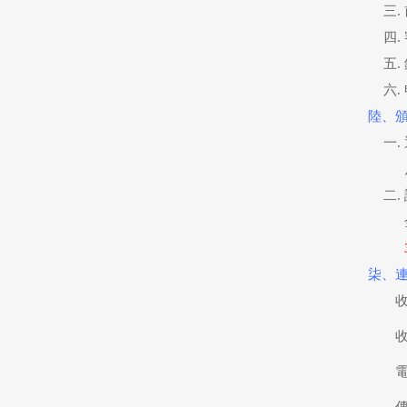
陸、
柒、
收
電