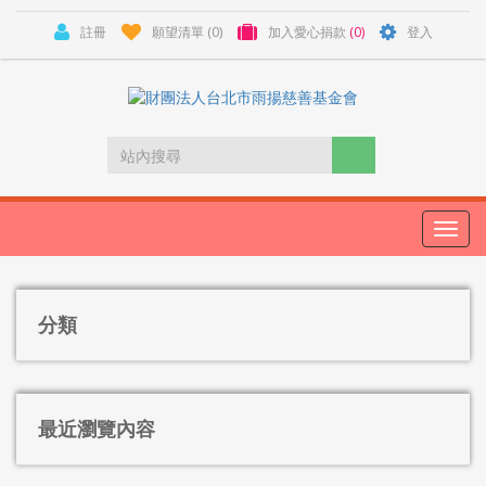
註冊
願望清單
(0)
加入愛心捐款
(0)
登入
Toggl
navig
分類
最近瀏覽內容