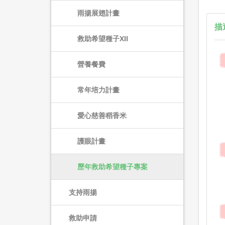
雨揚展翅計畫
描
救助希望種子XII
營養餐費
常年培力計畫
愛心慈善稻香米
護眼計畫
歷年救助希望種子專案
支持雨揚
救助申請